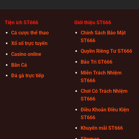
ST666
Thích
Giải
Nhất
Mã
Năm
Ý
2025
Tiện ích ST666
Giới thiệu
ST666
Nghĩa
Giấc
Cá cược thể thao
Chính Sách Bảo Mật
Mơ
ST666
Tốt
Xổ số trực tuyến
Hay
Quyền Riêng Tư ST666
Xấu
Casino online
Bảo Trì ST666
Bắn Cá
Miễn Trách Nhiệm
Đá gà trực tiếp
ST666
Chơi Có Trách Nhiệm
ST666
Điều Khoản Điều Kiện
ST666
Khuyến mãi ST666
Sitemap