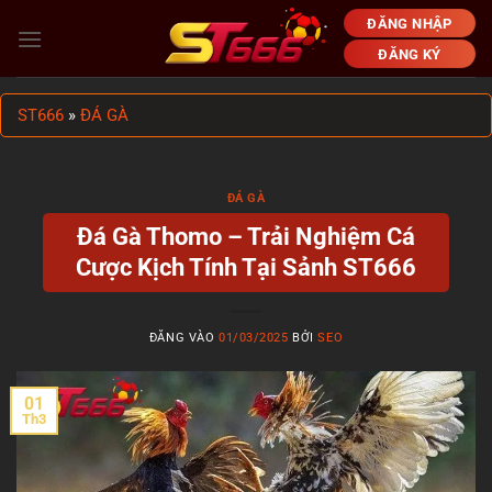
Bỏ
ĐĂNG NHẬP
qua
ĐĂNG KÝ
nội
dung
ST666
»
ĐÁ GÀ
ĐÁ GÀ
Đá Gà Thomo – Trải Nghiệm Cá
Cược Kịch Tính Tại Sảnh ST666
ĐĂNG VÀO
01/03/2025
BỞI
SEO
01
Th3