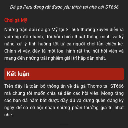
Đá gà Peru đang rất được yêu thích tại nhà cái ST666
Chọi gà Mỹ
Những trận đấu đá gà Mỹ tại ST666 thường xuyên diễn ra
với nhịp độ nhanh, đòi hỏi chiến thuật thông minh và kỹ
năng xử lý tình huống tốt từ cả người chơi lẫn chiến kê.
Chính vì vậy, đây là một loại hình rất thu hút hội viên và
mang đến những trải nghiệm giải trí hấp dẫn nhất.
Kết luận
Trên đây là toàn bộ thông tin về đá gà Thomo tại ST666
mà chúng tôi muốn chia sẻ đến các hội viên. Mong rằng
các bạn đã nắm bắt được đầy đủ và đừng quên đăng ký
ngay để có cơ hội nhận những phần thưởng giá trị nhất
nhé.