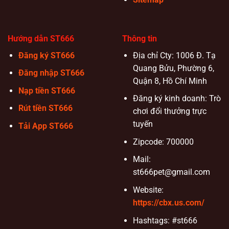
Hướng dẫn ST666
Thông tin
Đăng ký ST666
Địa chỉ Cty: 1006 Đ. Tạ
Quang Bửu, Phường 6,
Đăng nhập ST666
Quận 8, Hồ Chí Minh
Nạp tiền ST666
Đăng ký kinh doanh: Trò
Rút ti
ề
n ST666
chơi đổi thưởng trực
tuyến
Tải App ST666
Zipcode: 700000
Mail:
st666pet@gmail.com
Website:
https://cbx.us.com/
Hashtags: #st666