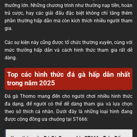
thưởng lớn. Những chương trình như thưởng nạp tiền, hoàn
trả cược, hay các giải đấu đặc biệt không chỉ tăng thêm
phần thường hấp dẫn mà còn kích thích nhiều người tham
gia.
Các sự kiện này cũng được tổ chức thường xuyên, cùng với
mức thưởng hấp dẫn và cách hình thức tham gia rất dễ
dàng.
Top các hình thức đá gà hấp dẫn nhất
trong năm 2025
Đá gà Thomo mang đến cho người chơi nhiều hình thức
đa dạng, để người có thể dễ dàng tham gia và lựa chọn
theo sở thích cá nhân. Dưới đây là những loại hình đang
được cộng đồng ưa chuộng tại ST666: