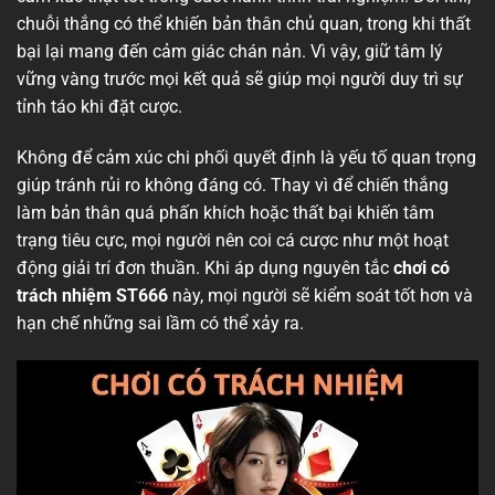
chuỗi thắng có thể khiến bản thân chủ quan, trong khi thất
bại lại mang đến cảm giác chán nản. Vì vậy, giữ tâm lý
vững vàng trước mọi kết quả sẽ giúp mọi người duy trì sự
tỉnh táo khi đặt cược.
Không để cảm xúc chi phối quyết định là yếu tố quan trọng
giúp tránh rủi ro không đáng có. Thay vì để chiến thắng
làm bản thân quá phấn khích hoặc thất bại khiến tâm
trạng tiêu cực, mọi người nên coi cá cược như một hoạt
động giải trí đơn thuần. Khi áp dụng nguyên tắc
chơi có
trách nhiệm ST666
này, mọi người sẽ kiểm soát tốt hơn và
hạn chế những sai lầm có thể xảy ra.