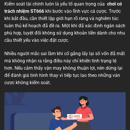
Kiểm soát tài chính luôn là yếu tố quan trọng của
chơi có
trách nhiệm ST666
khi bước vào lĩnh vực cá cược. Trước
khi bắt đầu, cần thiết lập giới hạn rõ ràng và nghiêm túc
tuân thủ kế hoạch đã đề ra. Một khi đã xác định ngân sách
phù hợp, tuyệt đối không sử dụng khoản tiền dành cho nhu
cầu thiết yếu vào việc đặt cược.
Nhiều người mắc sai lầm khi cố gắng lấy lại số vốn đã mất
mà không nhận ra rằng điều này chỉ khiến tình trạng tệ
hơn. Nếu cảm thấy vận may không thuận lợi, nên dừng lại
để đánh giá tình hình thay vì tiếp tục lao theo những ván
cược không kiểm soát.