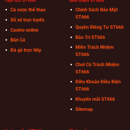
Tiện ích ST666
Giới thiệu
ST666
Cá cược thể thao
Chính Sách Bảo Mật
ST666
Xổ số trực tuyến
Quyền Riêng Tư ST666
Casino online
Bảo Trì ST666
Bắn Cá
Miễn Trách Nhiệm
Đá gà trực tiếp
ST666
Chơi Có Trách Nhiệm
ST666
Điều Khoản Điều Kiện
ST666
Khuyến mãi ST666
Sitemap