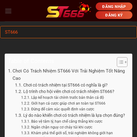
Bỏ
ĐĂNG NHẬP
qua
ĐĂNG KÝ
nội
dung
ST666
Table of Contents
Chơi Có Trách Nhiệm ST666 Với Trải Nghiệm Tốt Nâng
Cao
Chơi có trách nhiệm tại ST666 có nghĩa là gì?
Lộ trình cho hội viên chơi có trách nhiệm ST666?
Lập kế hoạch tài chính trước bản thân cá độ
Giới hạn cá cược giúp chơi an toàn tại ST666
Đừng để cảm xúc quyết định ván cược
Lý do nào khiến chơi có trách nhiệm là lựa chọn đúng?
Bảo vệ tâm lý, hạn chế căng thẳng khi cược
Ngăn chặn nguy cơ cháy túi khi cược
Khám phá thế giới số, trải nghiệm không giới hạn