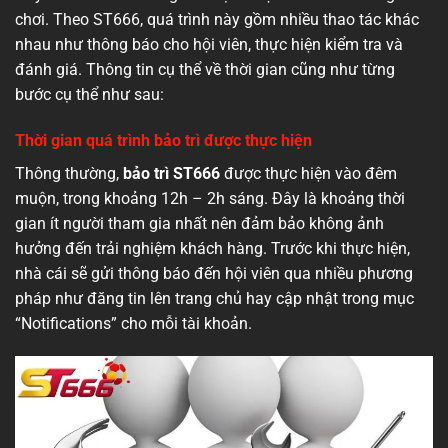
chơi. Theo ST666, quá trình này gồm nhiều thao tác khác
nhau như thông báo cho hội viên, thực hiện kiểm tra và
đánh giá. Thông tin cụ thể về thời gian cũng như từng
bước cụ thể như sau:
Thời gian quá trình bảo trì được thực hiện
Thông thường,
bảo trì ST666
được thực hiện vào đêm
muộn, trong khoảng 12h – 2h sáng. Đây là khoảng thời
gian ít người tham gia nhất nên đảm bảo không ảnh
hưởng đến trải nghiệm khách hàng. Trước khi thực hiện,
nhà cái sẽ gửi thông báo đến hội viên qua nhiều phương
pháp như đăng tin lên trang chủ hay cập nhật trong mục
“Notifications” cho mỗi tài khoản.