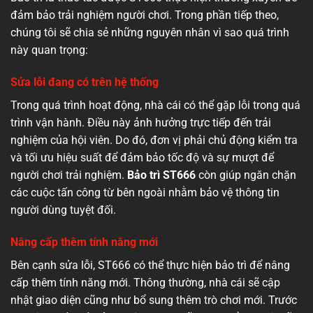
đảm bảo trải nghiệm người chơi. Trong phần tiếp theo,
chúng tôi sẽ chia sẻ những nguyên nhân vì sao quá trình
này quan trọng:
Sửa lỗi đang có trên hệ thống
Trong quá trình hoạt động, nhà cái có thể gặp lỗi trong quá
trình vận hành. Điều này ảnh hưởng trực tiếp đến trải
nghiệm của hội viên. Do đó, đơn vị phải chủ động kiểm tra
và tối ưu hiệu suất để đảm bảo tốc độ và sự mượt để
người chơi trải nghiệm.
Bảo trì ST666
còn giúp ngăn chặn
các cuộc tấn công từ bên ngoài nhằm bảo vệ thông tin
người dùng tuyệt đối.
Nâng cấp thêm tính năng mới
Bên cạnh sửa lỗi, ST666 có thể thực hiện bảo trì để nâng
cấp thêm tính năng mới. Thông thường, nhà cái sẽ cập
nhật giao diện cũng như bổ sung thêm trò chơi mới. Trước