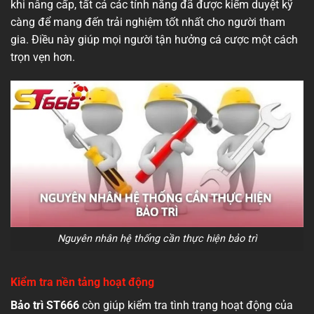
khi nâng cấp, tất cả các tính năng đã được kiểm duyệt kỹ
càng để mang đến trải nghiệm tốt nhất cho người tham
gia. Điều này giúp mọi người tận hưởng cá cược một cách
trọn vẹn hơn.
Nguyên nhân hệ thống cần thực hiện bảo trì
Kiểm tra nền tảng hoạt động
Bảo trì ST666
còn giúp kiểm tra tình trạng hoạt động của