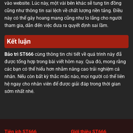
vào website. Lúc này, một vài bên khác sẽ tung tin đồng
cũng như thông tin sai lệch về chất lượng nền tảng. Điều
này có thể gây hoang mang cũng như lo lắng cho người
tham gia, dẫn đến việc đưa ra quyết định sai lầm.
Kết luận
Bảo trì ST666
cùng thông tin chi tiết về quá trình này đã
được tổng hợp trong bài viết hôm nay. Qua đó, mong rằng
các bạn có thể hiểu hơn nhằm nâng cao trải nghiệm cá
nhân. Nếu còn bất kỳ thắc mắc nào, mọi người có thể liên
hệ ngay cho nhân viên để được giải đáp trong thời gian
sớm nhất nhé.
Tiện ích ST666
Giới thiệu
ST666